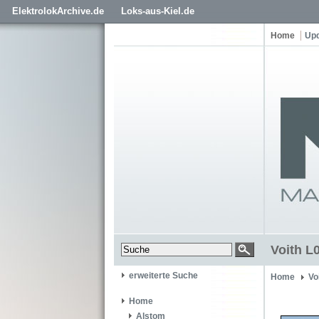
ElektrolokArchive.de
Loks-aus-Kiel.de
Home
Up
Voith L
erweiterte Suche
Home
Vo
Home
Alstom