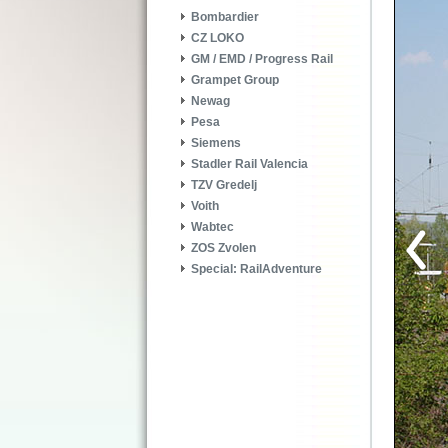
Bombardier
CZ LOKO
GM / EMD / Progress Rail
Grampet Group
Newag
Pesa
Siemens
Stadler Rail Valencia
TZV Gredelj
Voith
Wabtec
ZOS Zvolen
Special: RailAdventure