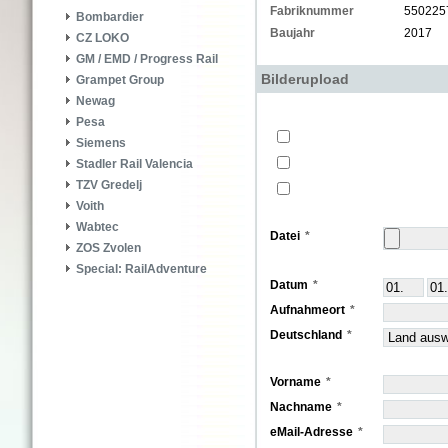
Fabriknummer
550225
Bombardier
Baujahr
2017
CZ LOKO
GM / EMD / Progress Rail
Bilderupload
Grampet Group
Newag
Pesa
Siemens
Stadler Rail Valencia
TZV Gredelj
Voith
Wabtec
Datei
ZOS Zvolen
Special: RailAdventure
Datum
Aufnahmeort
Deutschland
Vorname
Nachname
eMail-Adresse