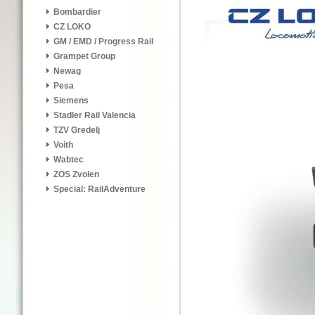
Bombardier
CZ LOKO
GM / EMD / Progress Rail
Grampet Group
Newag
Pesa
Siemens
Stadler Rail Valencia
TZV Gredelj
Voith
Wabtec
ZOS Zvolen
Special: RailAdventure