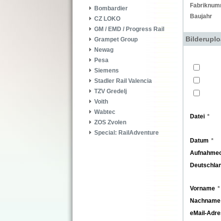
Fabriknum
Bombardier
Baujahr
CZ LOKO
GM / EMD / Progress Rail
Bilderupl
Grampet Group
Newag
Pesa
Siemens
Stadler Rail Valencia
TZV Gredelj
Voith
Wabtec
Datei
ZOS Zvolen
Special: RailAdventure
Datum
Aufnahmeo
Deutschla
Vorname
Nachname
eMail-Adr