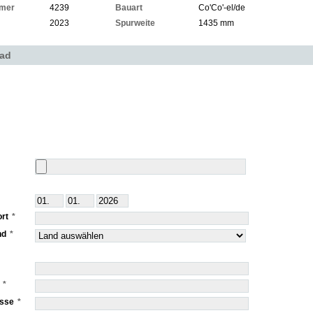
mer
4239
Bauart
Co'Co'-el/de
2023
Spurweite
1435 mm
oad
rt
nd
esse