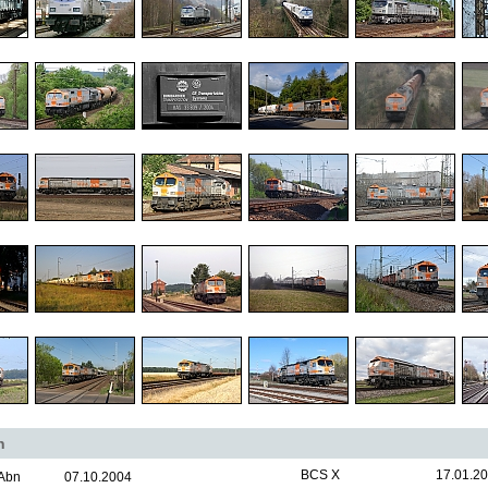
n
BCS X
17.01.2
Abn
07.10.2004