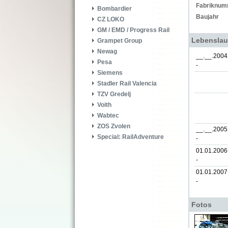
Fabriknum
Bombardier
Baujahr
CZ LOKO
GM / EMD / Progress Rail
Lebenslau
Grampet Group
Newag
__.__.2004
Pesa
-
Siemens
Stadler Rail Valencia
TZV Gredelj
Voith
Wabtec
ZOS Zvolen
__.__.2005
Special: RailAdventure
-
01.01.2006
-
01.01.2007
-
Fotos