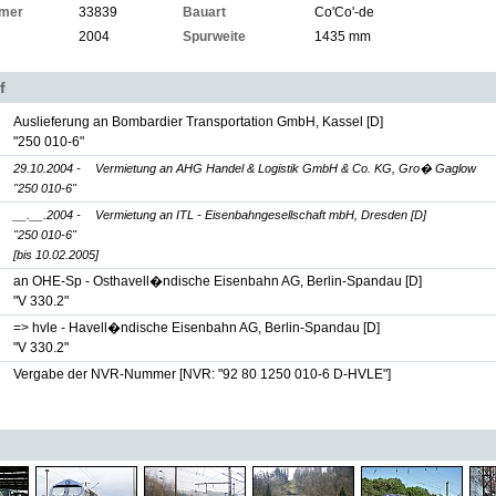
mer
33839
Bauart
Co'Co'-de
2004
Spurweite
1435 mm
f
Auslieferung an Bombardier Transportation GmbH, Kassel [D]
"250 010-6"
29.10.2004 -
Vermietung an AHG Handel & Logistik GmbH & Co. KG, Gro� Gaglow
"250 010-6"
__.__.2004 -
Vermietung an ITL - Eisenbahngesellschaft mbH, Dresden [D]
"250 010-6"
[bis 10.02.2005]
an OHE-Sp - Osthavell�ndische Eisenbahn AG, Berlin-Spandau [D]
"V 330.2"
=> hvle - Havell�ndische Eisenbahn AG, Berlin-Spandau [D]
"V 330.2"
Vergabe der NVR-Nummer
[NVR: "92 80 1250 010-6 D-HVLE"]