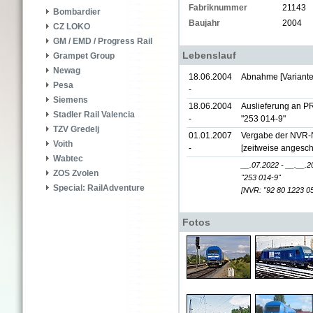
Fabriknummer
21143
Bombardier
Baujahr
2004
CZ LOKO
GM / EMD / Progress Rail
Lebenslauf
Grampet Group
Newag
18.06.2004
Abnahme [Variante
Pesa
-
Siemens
18.06.2004
Auslieferung an P
Stadler Rail Valencia
-
"253 014-9"
TZV Gredelj
01.01.2007
Vergabe der NVR
Voith
-
[zeitweise angesch
Wabtec
__.07.2022 - __.__.2
ZOS Zvolen
"253 014-9"
Special: RailAdventure
[NVR: "92 80 1223 
Fotos