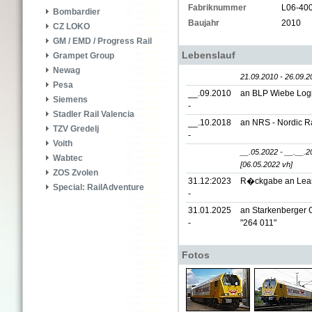
Fabriknummer
L06-40
Bombardier
Baujahr
2010
CZ LOKO
GM / EMD / Progress Rail
Lebenslauf
Grampet Group
Newag
21.09.2010 - 26.09.2
Pesa
__.09.2010
an BLP Wiebe Logi
Siemens
-
Stadler Rail Valencia
__.10.2018
an NRS - Nordic R
TZV Gredelj
-
Voith
__.05.2022 - __.__.2
Wabtec
[06.05.2022 vh]
ZOS Zvolen
31.12:2023
R�ckgabe an Lea
Special: RailAdventure
-
31.01.2025
an Starkenberger 
-
"264 011"
Fotos