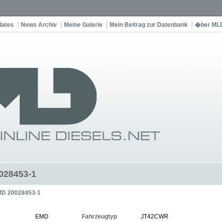
dates
News Archiv
Meine Galerie
Mein Beitrag zur Datenbank
�ber ML
028453-1
D 20028453-1
EMD
Fahrzeugtyp
JT42CWR