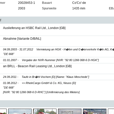
mer
20028453-1
Bauart
Co'Co'-de
2003
Spurweite
1435 mm
EB
f
Auslieferung an HSBC Rail Ltd., London [GB]
Abnahme [Variante D/B/NL]
04.09.2003 - 31.07.2012
Vermietung an HGK - H�fen und G�terverkehr K�ln AG, K�l
"DE 668"
01.01.2007 -
Vergabe der NVR-Nummer
[NVR: "92 80 1266 068-6 D-HGK"]
an BRLL - Beacon Rail Leasing Ltd., London [GB]
24.09.2011 -
Taufe in Br�hl-Vochem [D]
[Name: "Klaus Meschede"]
01.08.2012 -
=> RheinCargo GmbH & Co. KG, Neuss [D]
"DE 668"
[NVR: "92 80 1266 068-6 D-RHC"]
[Umfirmierung des Mieters]