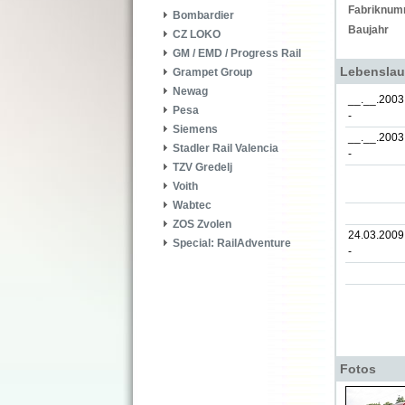
Fabriknum
Bombardier
Baujahr
CZ LOKO
GM / EMD / Progress Rail
Lebenslau
Grampet Group
Newag
__.__.2003
Pesa
-
Siemens
__.__.2003
Stadler Rail Valencia
-
TZV Gredelj
Voith
Wabtec
ZOS Zvolen
24.03.2009
Special: RailAdventure
-
Fotos