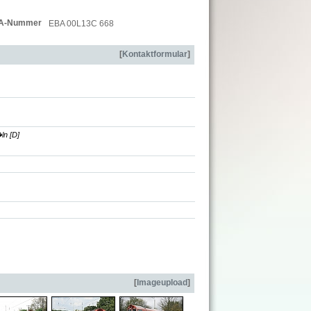
A-Nummer
EBA 00L13C 668
[
Kontaktformular
]
n [D]
[
Imageupload
]