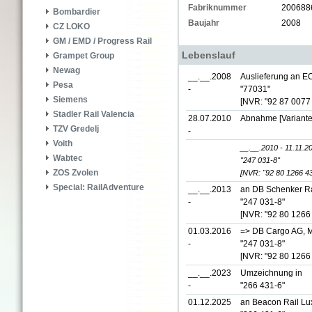
Fabriknummer
200688
Bombardier
Baujahr
2008
CZ LOKO
GM / EMD / Progress Rail
Lebenslauf
Grampet Group
Newag
__.__.2008
Auslieferung an EC
Pesa
-
"77031"
Siemens
[NVR: "92 87 0077
Stadler Rail Valencia
28.07.2010
Abnahme [Variante
TZV Gredelj
-
Voith
__.__.2010 - 11.11.2
Wabtec
"247 031-8"
ZOS Zvolen
[NVR: "92 80 1266 4
Special: RailAdventure
__.__.2013
an DB Schenker Ra
-
"247 031-8"
[NVR: "92 80 1266
01.03.2016
=> DB Cargo AG, M
-
"247 031-8"
[NVR: "92 80 1266
__.__.2023
Umzeichnung in
-
"266 431-6"
01.12.2025
an Beacon Rail Lux