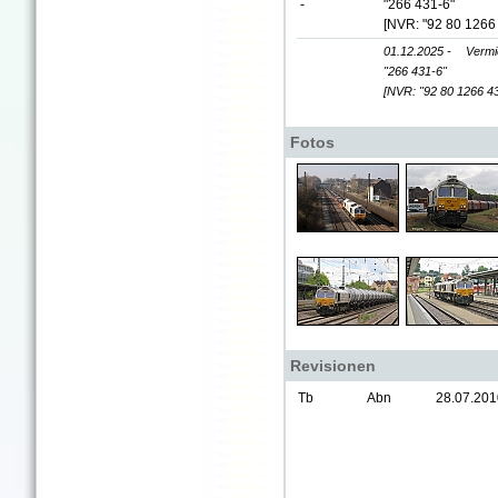
-
"266 431-6"
[NVR: "92 80 1266
01.12.2025 -
Vermi
"266 431-6"
[NVR: "92 80 1266 4
Fotos
Revisionen
Tb
Abn
28.07.201