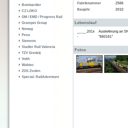
Fabriknummer
2566
Bombardier
Baujahr
2010
CZ LOKO
GM / EMD / Progress Rail
Lebenslauf
Grampet Group
Newag
__.__.201x
Auslieferung an SNC
Pesa
-
"660161"
Siemens
Stadler Rail Valencia
Fotos
TZV Gredelj
Voith
Wabtec
ZOS Zvolen
Special: RailAdventure