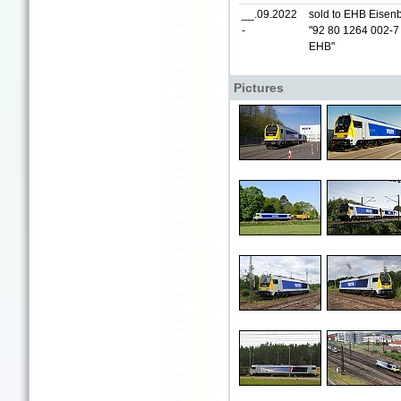
__.09.2022
sold to EHB Eisen
-
"92 80 1264 002-7
EHB"
Pictures