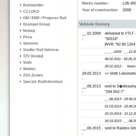
Works number:
L06-30
Bombardier
Year of construction:
2008
CZ LOKO
GM / EMD / Progress Rail
Vehicle history
Grampet Group
Newag
__.02.2008
delivered to VTLT 
Pesa
-
"30018"
Siemens
[NVR: "92 80 1264
Stadler Rail Valencia
__.__.2009 - __.12.2
TZV Gredelj
08.02.2011 - 06.05.2
Voith
28.02.2012 -
hired
Wabtec
29.05.2013
=> Voith Lokomotiv
ZOS Zvolen
-
Special: RailAdventure
__.08.2013
sold to S�dleasing
-
"264 002-7"
__.08.2013 - 29.08.2
01.03.2014 - 29.08.2
20.10.2014 - 10.12.2
26.03.2015 - __.08.2
__.08.2015
sold to Raildox Gm
-