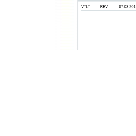
VTLT
REV
07.03.201