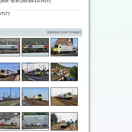
]
[NVR: "92 80 1263 004-4 D-VTLT"]
VTLT"]
[
upload your image
]