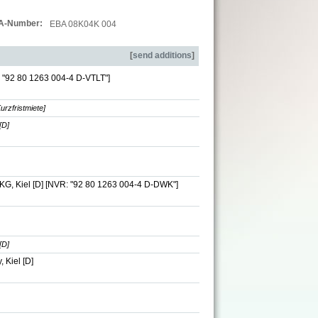
A-Number:
EBA 08K04K 004
[
send additions
]
 "92 80 1263 004-4 D-VTLT"]
rzfristmiete]
[D]
KG, Kiel [D]
[NVR: "92 80 1263 004-4 D-DWK"]
[D]
 Kiel [D]