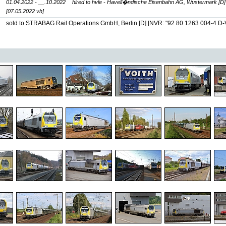
01.04.2022 - __.10.2022
hired to hvle - Havell�ndische Eisenbahn AG, Wustermark [D
[07.05.2022 vh]
sold to STRABAG Rail Operations GmbH, Berlin [D]
[NVR: "92 80 1263 004-4 D-