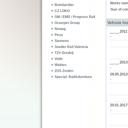
Works num
Bombardier
Year of con
CZ LOKO
GM / EMD / Progress Rail
Vehicle hi
Grampet Group
Newag
__.__.2011
Pesa
-
Siemens
Stadler Rail Valencia
TZV Gredelj
Voith
__.__.2013
Wabtec
-
ZOS Zvolen
29.05.2013
Special: RailAdventure
-
20.01.2017
-