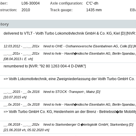
ber:
L06-30004
Axle configuration:
C'C'-dh
struction:
2010
Track gauge:
1435 mm
EB
story
delivered to VTLT - Voith Turbo Lokomotivtechnik GmbH & Co. KG, Kiel [D]
[NVR:
12.03.2012 - __.__.201x
hired to OHE - Osthannoversche Eisenbahnen AG, Celle [D] [Ku
__.__.201x - __.__.201x
hired to hvle - Havell�ndische Eisenbahn AG, Berlin-Spandau 
[08.04.2013 i. E. vh]
renumbered to
[NVR: "92 80 1263 004-4 D-DWK"]
=> Voith Lokomotivtechnik, eine Zweigniederlassung der Voith Turbo GmbH Co. 
__.__.2015 - __.0x.2016
hired to STOCK -Transport-, Mainz [D]
[10.07.2015 vh]
__.0x.2016 - __.0x.2018
hired to hvle - Havell�ndische Eisenbahn AG, Berlin-Spandau 
=> Voith Turbo GmbH Co. KG, Heidenheim an der Brenz - Betriebsst�tte Mobility,
__.06.2018 - __.__.202x
hired to Starkenberger G�terlogistik GmbH, Starkenberg [D]
[21.06.2018 vh, 05.02.2020 vh]