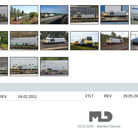
VTLT
REV
29.05.2
REV
04.02.2011
2013-2026 - Mainline Diesels