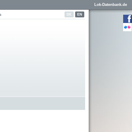
Lok-Datenbank.de
DE
EN
s