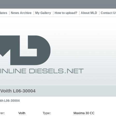
dates
News Archive
My Gallery
How to upload?
About MLD
Contact U
t Voith L06-30004
ith L06-30004
er:
Voith
Type:
Maxima 30 CC