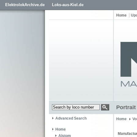
ElektrolokArchive.de
Loks-aus-Kiel.de
Home
Up
Portrai
Advanced Search
Home
Vo
Home
Manufactur
Alstom