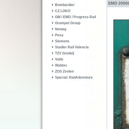
EMD 20008
Bombardier
CZ LOKO
GM / EMD / Progress Rail
Grampet Group
Newag
Pesa
Siemens
Stadler Rail Valencia
TZV Gredelj
Voith
Wabtec
ZOS Zvolen
Special: RailAdventure