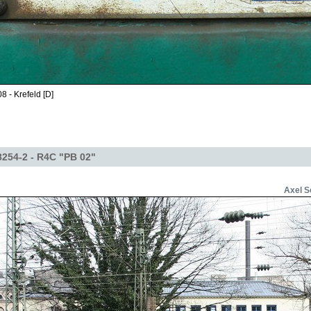
8 - Krefeld [D]
254-2 - R4C "PB 02"
Axel S