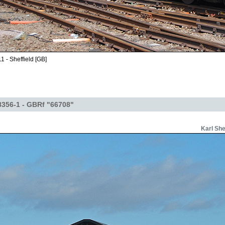
1 - Sheffield [GB]
356-1 - GBRf "66708"
Karl Sh