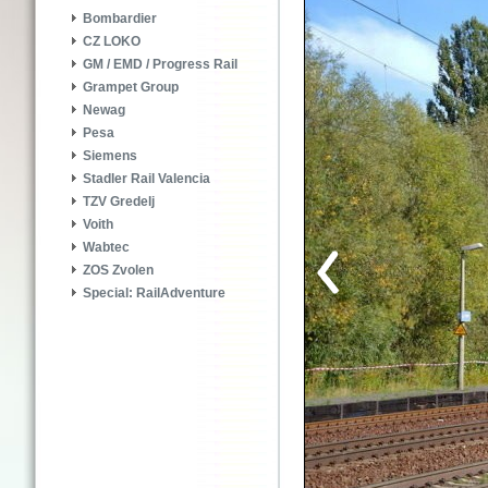
Bombardier
CZ LOKO
GM / EMD / Progress Rail
Grampet Group
Newag
Pesa
Siemens
Stadler Rail Valencia
TZV Gredelj
Voith
Wabtec
ZOS Zvolen
Special: RailAdventure