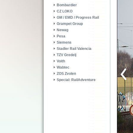
Bombardier
CZ LOKO
GM / EMD / Progress Rail
Grampet Group
Newag
Pesa
Siemens
Stadler Rail Valencia
TZV Gredelj
Voith
Wabtec
ZOS Zvolen
Special: RailAdventure