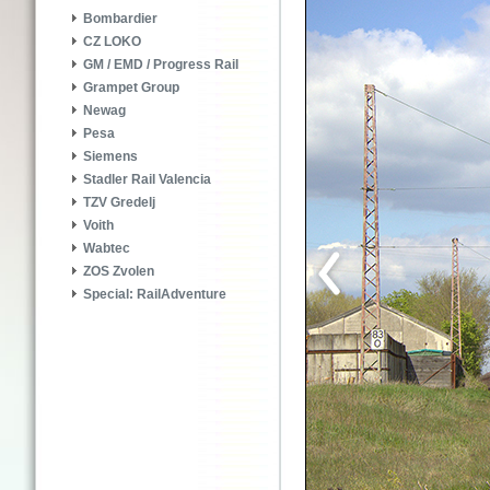
Bombardier
CZ LOKO
GM / EMD / Progress Rail
Grampet Group
Newag
Pesa
Siemens
Stadler Rail Valencia
TZV Gredelj
Voith
Wabtec
ZOS Zvolen
Special: RailAdventure