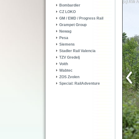
Bombardier
CZ LOKO
GM / EMD / Progress Rail
Grampet Group
Newag
Pesa
Siemens
Stadler Rail Valencia
TZV Gredelj
Voith
Wabtec
ZOS Zvolen
Special: RailAdventure