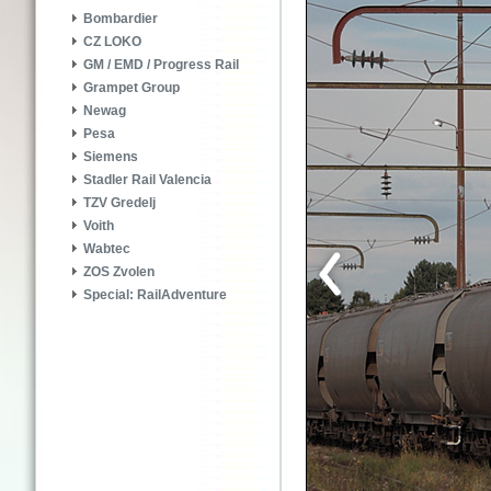
Bombardier
CZ LOKO
GM / EMD / Progress Rail
Grampet Group
Newag
Pesa
Siemens
Stadler Rail Valencia
TZV Gredelj
Voith
Wabtec
ZOS Zvolen
Special: RailAdventure