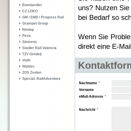
Bombardier
uns? Nutzen Sie
CZ LOKO
bei Bedarf so sch
GM / EMD / Progress Rail
Grampet Group
Newag
Wenn Sie Proble
Pesa
Siemens
direkt eine E-Ma
Stadler Rail Valencia
TZV Gredelj
Voith
Kontaktfor
Wabtec
ZOS Zvolen
Special: RailAdventure
Nachname
Vorname
eMail-Adresse
Nachricht