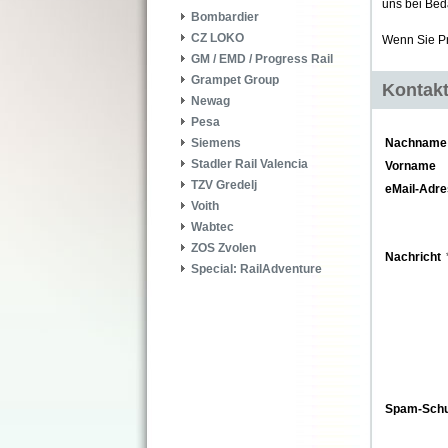
uns bei Beda
Bombardier
CZ LOKO
Wenn Sie Pr
GM / EMD / Progress Rail
Grampet Group
Kontakt
Newag
Pesa
Siemens
Nachname
Stadler Rail Valencia
Vorname
TZV Gredelj
eMail-Adr
Voith
Wabtec
ZOS Zvolen
Nachricht
Special: RailAdventure
Spam-Schu