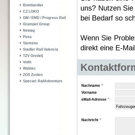
Bombardier
uns? Nutzen Sie
CZ LOKO
bei Bedarf so sch
GM / EMD / Progress Rail
Grampet Group
Newag
Wenn Sie Proble
Pesa
Siemens
direkt eine E-Ma
Stadler Rail Valencia
TZV Gredelj
Voith
Kontaktfor
Wabtec
ZOS Zvolen
Special: RailAdventure
Nachname
Vorname
eMail-Adresse
Nachricht