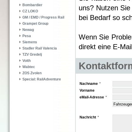
Bombardier
uns? Nutzen Sie
CZ LOKO
bei Bedarf so sch
GM / EMD / Progress Rail
Grampet Group
Newag
Wenn Sie Proble
Pesa
Siemens
direkt eine E-Ma
Stadler Rail Valencia
TZV Gredelj
Voith
Kontaktfor
Wabtec
ZOS Zvolen
Special: RailAdventure
Nachname
Vorname
eMail-Adresse
Nachricht