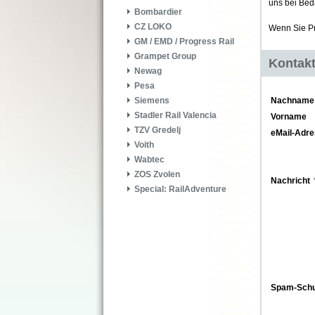
uns bei Beda
Bombardier
CZ LOKO
Wenn Sie Pr
GM / EMD / Progress Rail
Grampet Group
Kontakt
Newag
Pesa
Siemens
Nachname
Stadler Rail Valencia
Vorname
TZV Gredelj
eMail-Adr
Voith
Wabtec
ZOS Zvolen
Nachricht
Special: RailAdventure
Spam-Schu