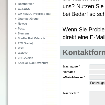
Bombardier
uns? Nutzen Sie
CZ LOKO
bei Bedarf so sch
GM / EMD / Progress Rail
Grampet Group
Newag
Wenn Sie Proble
Pesa
Siemens
direkt eine E-Ma
Stadler Rail Valencia
TZV Gredelj
Voith
Kontaktfor
Wabtec
ZOS Zvolen
Special: RailAdventure
Nachname
Vorname
eMail-Adresse
Nachricht