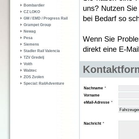
Bombardier
uns? Nutzen Sie
CZ LOKO
bei Bedarf so sch
GM / EMD / Progress Rail
Grampet Group
Newag
Wenn Sie Proble
Pesa
Siemens
direkt eine E-Ma
Stadler Rail Valencia
TZV Gredelj
Voith
Kontaktfor
Wabtec
ZOS Zvolen
Special: RailAdventure
Nachname
Vorname
eMail-Adresse
Nachricht