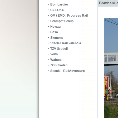
Bombardie
Bombardier
CZ LOKO
GM / EMD / Progress Rail
Grampet Group
Newag
Pesa
Siemens
Stadler Rail Valencia
TZV Gredelj
Voith
Wabtec
ZOS Zvolen
Special: RailAdventure