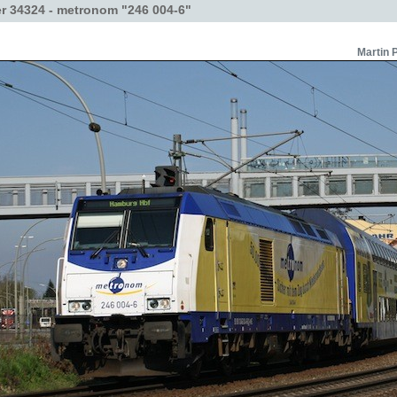
r 34324 - metronom "246 004-6"
Martin 