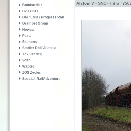
Alstom ? - SNCF Infra "750
Bombardier
CZ LOKO
GM / EMD / Progress Rail
Grampet Group
Newag
Pesa
Siemens
Stadler Rail Valencia
TZV Gredelj
Voith
Wabtec
ZOS Zvolen
Special: RailAdventure