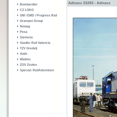
Adtranz 33293 - Adtranz
Bombardier
CZ LOKO
GM / EMD / Progress Rail
Grampet Group
Newag
Pesa
Siemens
Stadler Rail Valencia
TZV Gredelj
Voith
Wabtec
ZOS Zvolen
Special: RailAdventure