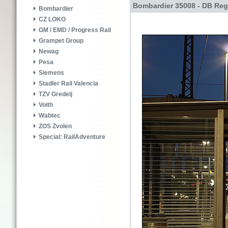
Bombardier 35008 - DB Reg
Bombardier
CZ LOKO
GM / EMD / Progress Rail
Grampet Group
Newag
Pesa
Siemens
Stadler Rail Valencia
TZV Gredelj
Voith
Wabtec
ZOS Zvolen
Special: RailAdventure