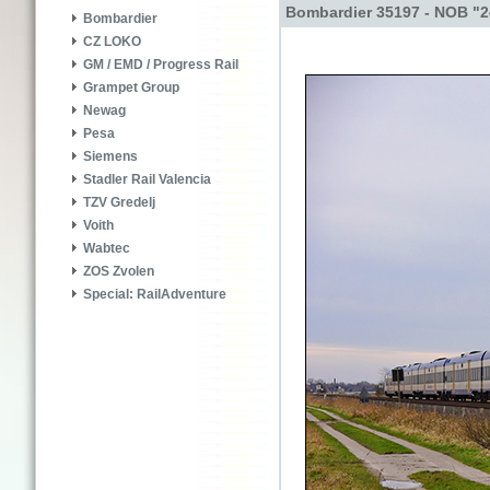
Bombardier 35197 - NOB "2
Bombardier
CZ LOKO
GM / EMD / Progress Rail
Grampet Group
Newag
Pesa
Siemens
Stadler Rail Valencia
TZV Gredelj
Voith
Wabtec
ZOS Zvolen
Special: RailAdventure