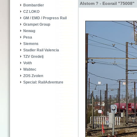
Alstom ? - Ecorail "75008"
Bombardier
CZ LOKO
GM / EMD / Progress Rail
Grampet Group
Newag
Pesa
Siemens
Stadler Rail Valencia
TZV Gredelj
Voith
Wabtec
ZOS Zvolen
Special: RailAdventure