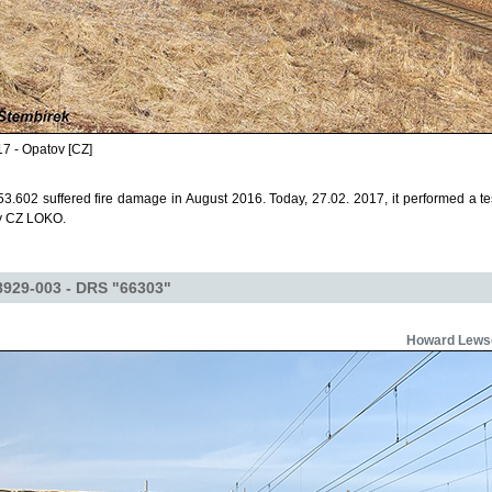
7 - Opatov [CZ]
.602 suffered fire damage in August 2016. Today, 27.02. 2017, it performed a t
by CZ LOKO.
929-003 - DRS "66303"
Howard Lews