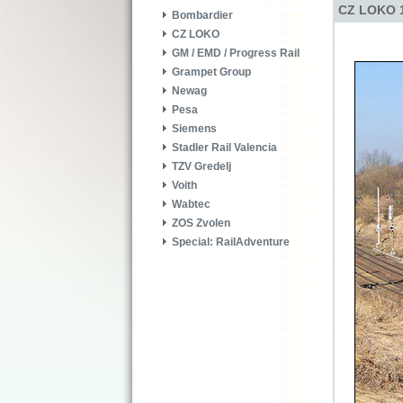
CZ LOKO 1
Bombardier
CZ LOKO
GM / EMD / Progress Rail
Grampet Group
Newag
Pesa
Siemens
Stadler Rail Valencia
TZV Gredelj
Voith
Wabtec
ZOS Zvolen
Special: RailAdventure