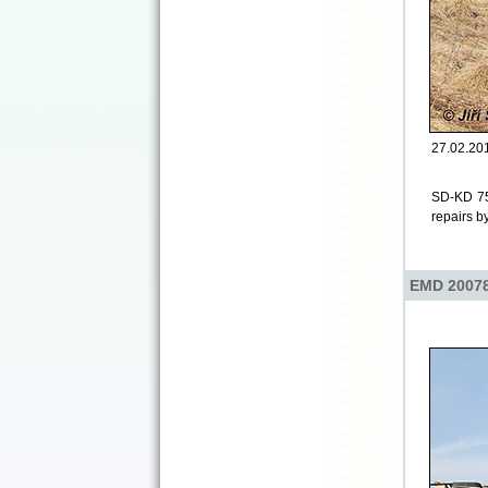
27.02.201
SD-KD 753
repairs 
EMD 20078