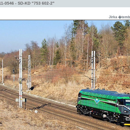
1-0546 - SD-KD "753 602-2"
Jirka �tem