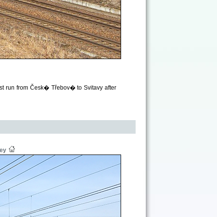
est run from Česk� Třebov� to Svitavy after
ey