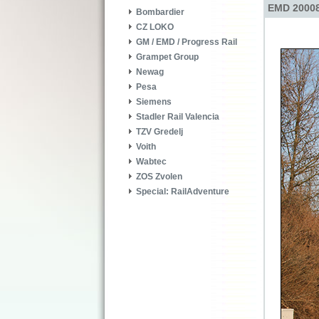
EMD 20008
Bombardier
CZ LOKO
GM / EMD / Progress Rail
Grampet Group
Newag
Pesa
Siemens
Stadler Rail Valencia
TZV Gredelj
Voith
Wabtec
ZOS Zvolen
Special: RailAdventure