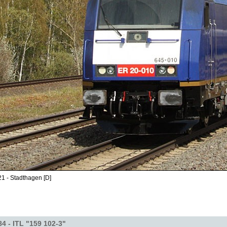
1 - Stadthagen [D]
84 - ITL "159 102-3"