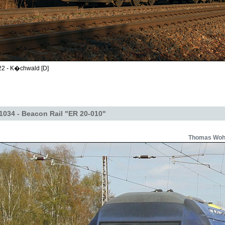
22 - K�chwald [D]
1034 - Beacon Rail "ER 20-010"
Thomas Wohl