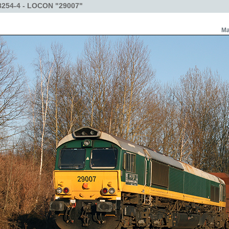
254-4 - LOCON "29007"
Ma