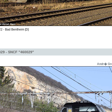
2 - Bad Bentheim [D]
329 - SNCF "460029"
Andr� Gro