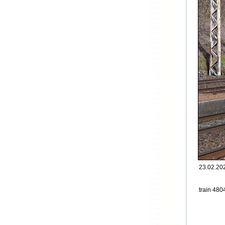
23.02.202
train 480