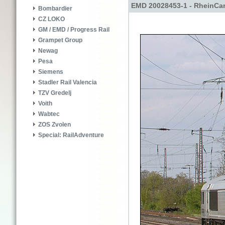
EMD 20028453-1 - RheinCa
Bombardier
CZ LOKO
GM / EMD / Progress Rail
Grampet Group
Newag
Pesa
Siemens
Stadler Rail Valencia
TZV Gredelj
Voith
Wabtec
ZOS Zvolen
Special: RailAdventure