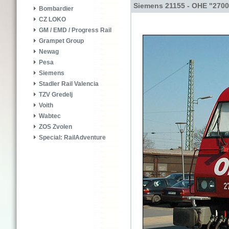
Siemens 21155 - OHE "270
Bombardier
CZ LOKO
GM / EMD / Progress Rail
Grampet Group
Newag
Pesa
Siemens
Stadler Rail Valencia
TZV Gredelj
Voith
Wabtec
ZOS Zvolen
Special: RailAdventure