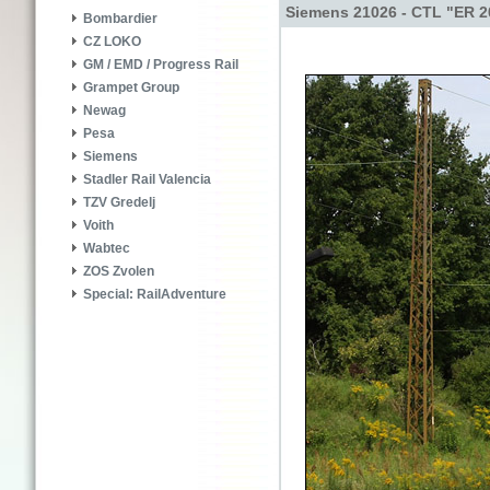
Siemens 21026 - CTL "ER 2
Bombardier
CZ LOKO
GM / EMD / Progress Rail
Grampet Group
Newag
Pesa
Siemens
Stadler Rail Valencia
TZV Gredelj
Voith
Wabtec
ZOS Zvolen
Special: RailAdventure