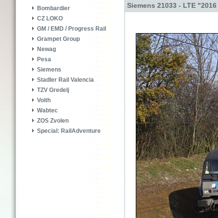
Siemens 21033 - LTE "2016
Bombardier
CZ LOKO
GM / EMD / Progress Rail
Grampet Group
Newag
Pesa
Siemens
Stadler Rail Valencia
TZV Gredelj
Voith
Wabtec
ZOS Zvolen
Special: RailAdventure