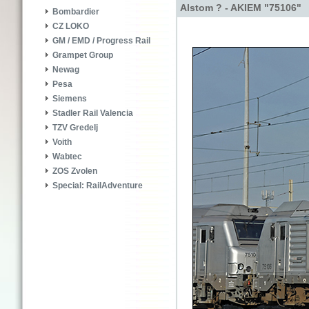
Alstom ? - AKIEM "75106"
Bombardier
CZ LOKO
GM / EMD / Progress Rail
Grampet Group
Newag
Pesa
Siemens
Stadler Rail Valencia
TZV Gredelj
Voith
Wabtec
ZOS Zvolen
Special: RailAdventure