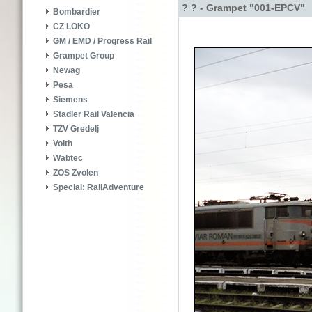
? ? - Grampet "001-EPCV"
Bombardier
CZ LOKO
GM / EMD / Progress Rail
Grampet Group
Newag
Pesa
Siemens
Stadler Rail Valencia
TZV Gredelj
Voith
Wabtec
ZOS Zvolen
Special: RailAdventure