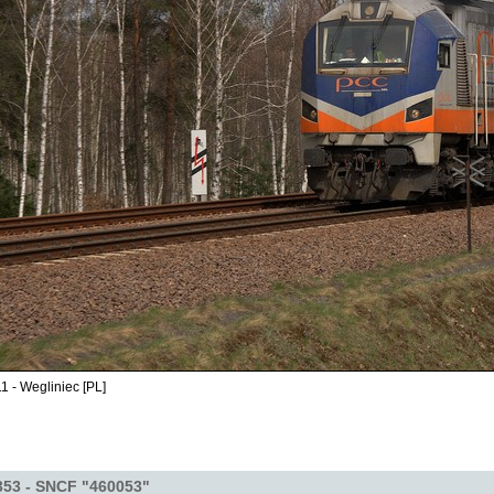
1 - Wegliniec [PL]
353 - SNCF "460053"