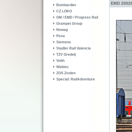
EMD 20028
Bombardier
CZ LOKO
GM / EMD / Progress Rail
Grampet Group
Newag
Pesa
Siemens
Stadler Rail Valencia
TZV Gredelj
Voith
Wabtec
ZOS Zvolen
Special: RailAdventure