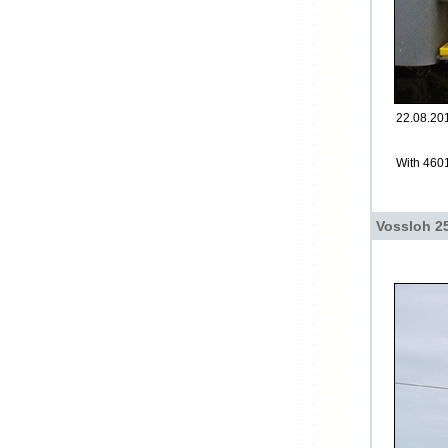
22.08.201
With 460
Vossloh 25