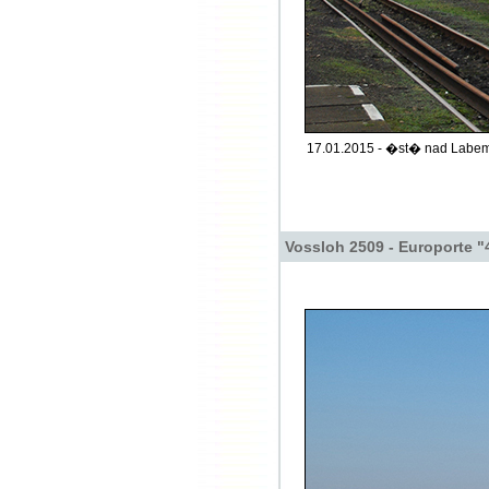
17.01.2015 - �st� nad Labem
Vossloh 2509 - Europorte "