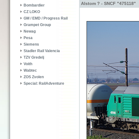
Alstom ? - SNCF "475118"
Bombardier
CZ LOKO
GM / EMD / Progress Rail
Grampet Group
Newag
Pesa
Siemens
Stadler Rail Valencia
TZV Gredelj
Voith
Wabtec
ZOS Zvolen
Special: RailAdventure