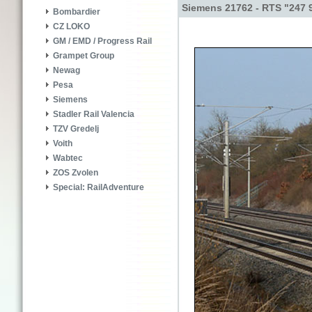
Siemens 21762 - RTS "247 
Bombardier
CZ LOKO
GM / EMD / Progress Rail
Grampet Group
Newag
Pesa
Siemens
Stadler Rail Valencia
TZV Gredelj
Voith
Wabtec
ZOS Zvolen
Special: RailAdventure