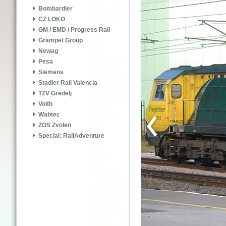
Bombardier
CZ LOKO
GM / EMD / Progress Rail
Grampet Group
Newag
Pesa
Siemens
Stadler Rail Valencia
TZV Gredelj
Voith
Wabtec
ZOS Zvolen
Special: RailAdventure