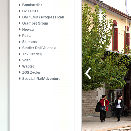
Bombardier
CZ LOKO
GM / EMD / Progress Rail
Grampet Group
Newag
Pesa
Siemens
Stadler Rail Valencia
TZV Gredelj
Voith
Wabtec
ZOS Zvolen
Special: RailAdventure