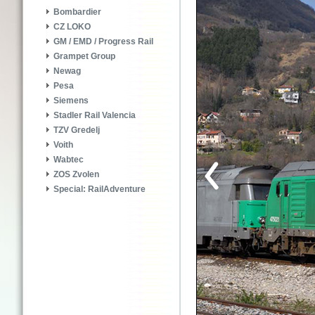
Bombardier
CZ LOKO
GM / EMD / Progress Rail
Grampet Group
Newag
Pesa
Siemens
Stadler Rail Valencia
TZV Gredelj
Voith
Wabtec
ZOS Zvolen
Special: RailAdventure