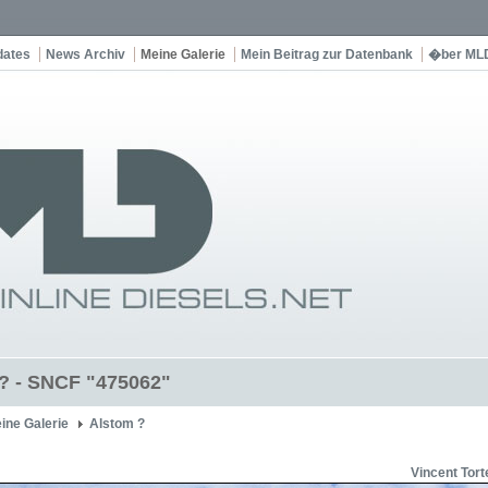
dates
News Archiv
Meine Galerie
Mein Beitrag zur Datenbank
�ber ML
? - SNCF "475062"
ine Galerie
Alstom ?
Vincent Tort