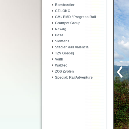
Bombardier
CZ LOKO
GM / EMD / Progress Rail
Grampet Group
Newag
Pesa
Siemens
Stadler Rail Valencia
TZV Gredelj
Voith
Wabtec
ZOS Zvolen
Special: RailAdventure