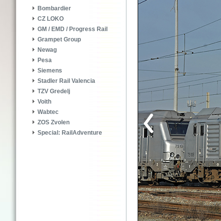
Bombardier
CZ LOKO
GM / EMD / Progress Rail
Grampet Group
Newag
Pesa
Siemens
Stadler Rail Valencia
TZV Gredelj
Voith
Wabtec
ZOS Zvolen
Special: RailAdventure