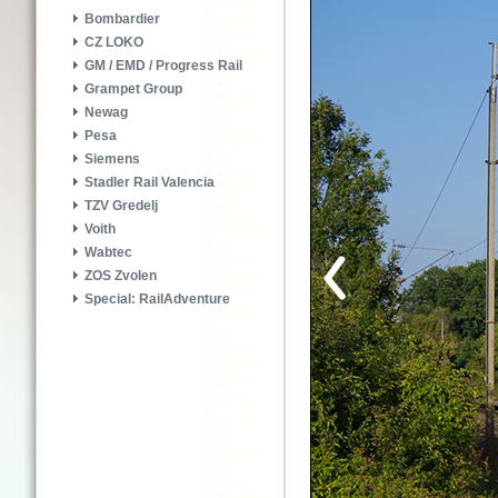
Bombardier
CZ LOKO
GM / EMD / Progress Rail
Grampet Group
Newag
Pesa
Siemens
Stadler Rail Valencia
TZV Gredelj
Voith
Wabtec
ZOS Zvolen
Special: RailAdventure