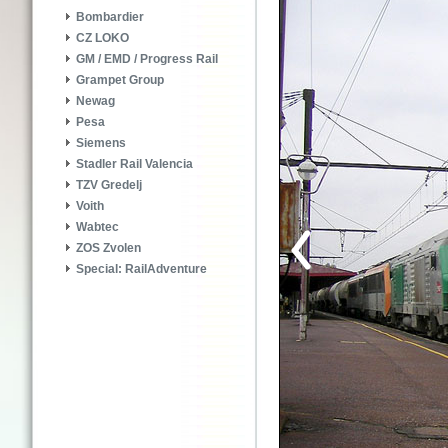
Bombardier
CZ LOKO
GM / EMD / Progress Rail
Grampet Group
Newag
Pesa
Siemens
Stadler Rail Valencia
TZV Gredelj
Voith
Wabtec
ZOS Zvolen
Special: RailAdventure