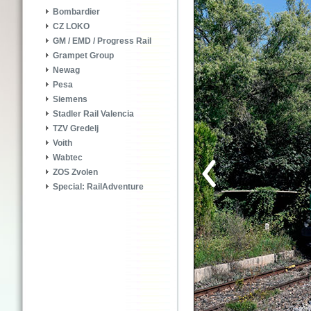
Bombardier
CZ LOKO
GM / EMD / Progress Rail
Grampet Group
Newag
Pesa
Siemens
Stadler Rail Valencia
TZV Gredelj
Voith
Wabtec
ZOS Zvolen
Special: RailAdventure